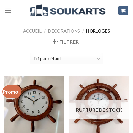
Skip
to
content
ACCUEIL
/
DÉCORATIONS
/
HORLOGES
FILTRER
Promo !
RUPTURE DE STOCK